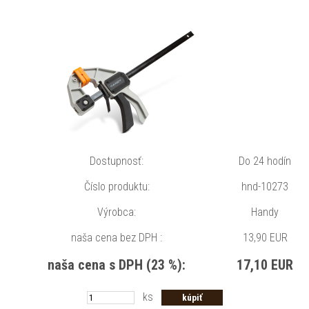
Ukladá informáciu o odsúhlasení okna 18+ pre web.
18plus_cat#
neznámy
Ukladá informáciu o odsúhlasení okna 18+ pre kategóriu.
bs_slide_menu
neznámy
left_menu
neznámy
Ukladá informáciu o spôsobe zobrazenia ľavého menu.
Dostupnosť:
Do 24 hodín
Uložiť nastavenia
Číslo produktu:
hnd-10273
Výrobca:
Handy
naša cena bez DPH :
13,90 EUR
naša cena s DPH (23 %):
17,10 EUR
ks