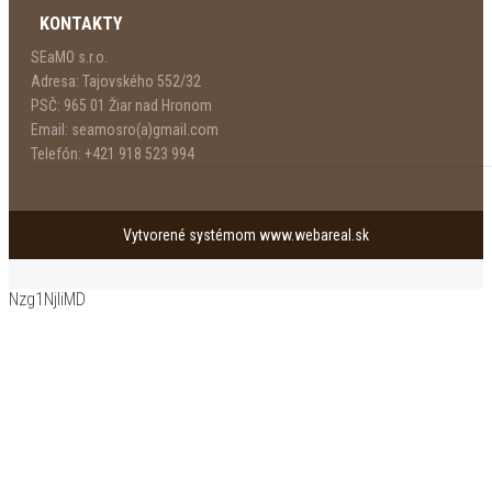
KONTAKTY
SEaMO s.r.o.
Adresa:
Tajovského 552/32
PSČ:
965 01 Žiar nad Hronom
Email:
seamosro(a)gmail.com
Telefón:
+421 918 523 994
Vytvorené systémom
www.webareal.sk
Nzg1NjliMD