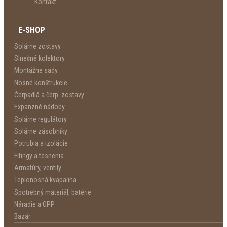
Kontakt
E-SHOP
Solárne zostavy
Slnečné kolektory
Montážne sady
Nosné konštrukcie
Čerpadlá a čerp. zostavy
Expanzné nádoby
Solárne regulátory
Solárne zásobníky
Potrubia a izolácie
Fitingy a tesnenia
Armatúry, ventily
Teplonosná kvapalina
Spotrebný materiál, batérie
Náradie a OPP
Bazár