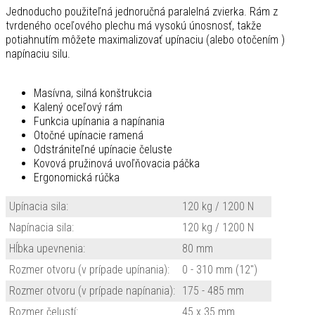
Jednoducho použiteľná jednoručná paralelná zvierka. Rám z
tvrdeného oceľového plechu má vysokú únosnosť, takže
potiahnutím môžete maximalizovať upínaciu (alebo otočením )
napínaciu silu.
Masívna, silná konštrukcia
Kalený oceľový rám
Funkcia upínania a napínania
Otočné upínacie ramená
Odstrániteľné upínacie čeluste
Kovová pružinová uvoľňovacia páčka
Ergonomická rúčka
Upínacia sila:
120 kg / 1200 N
Napínacia sila:
120 kg / 1200 N
Hĺbka upevnenia:
80 mm
Rozmer otvoru (v prípade upínania):
0 - 310 mm (12")
Rozmer otvoru (v prípade napínania):
175 - 485 mm
Rozmer čelustí:
45 x 35 mm