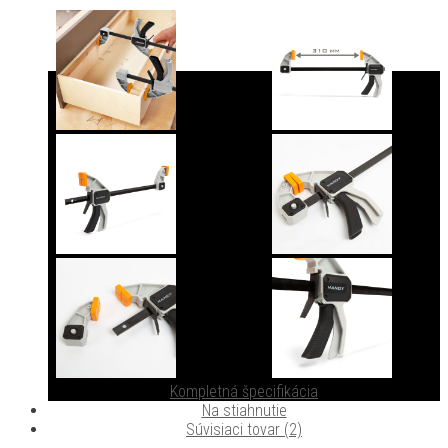
Kompletná špecifikácia
Na stiahnutie
Súvisiaci tovar (2)