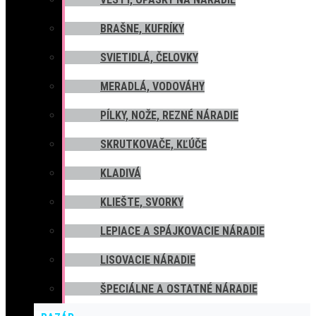
show_cookie_message
1 rok
BRAŠNE, KUFRÍKY
Ukladá informácie o potrebe zobrazenia cookie lišty
SVIETIDLÁ, ČELOVKY
__zlcmid
1 rok
Tento súbor cookie sa používa na uloženie identity návštevníka počas
MERADLÁ, VODOVÁHY
návštev a preferencie návštevníka deaktivovať našu funkciu živého
chatu.
PÍLKY, NOŽE, REZNÉ NÁRADIE
__cfruid
relácie
SKRUTKOVAČE, KĽÚČE
Tento súbor cookie je súčasťou služieb poskytovaných spoločnosťou
Cloudflare – vrátane vyrovnávania záťaže, doručovania obsahu
KLADIVÁ
webových stránok a poskytovania pripojenia DNS pre
prevádzkovateľov webových stránok.
KLIEŠTE, SVORKY
_auth
1 rok
LEPIACE A SPÁJKOVACIE NÁRADIE
Zaisťuje bezpečnosť prehliadania návštevníkov tým, že zabraňuje
LISOVACIE NÁRADIE
falšovaniu požiadaviek medzi stránkami. Tento súbor cookie je
nevyhnutný pre bezpečnosť webu a návštevníka.
ŠPECIÁLNE A OSTATNÉ NÁRADIE
csrftoken
1 rok