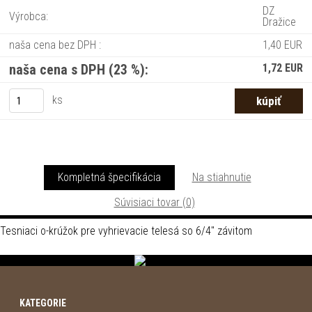
DZ
Výrobca:
Dražice
naša cena bez DPH :
1,40 EUR
naša cena s DPH (23 %):
1,72 EUR
ks
Kompletná špecifikácia
Na stiahnutie
Súvisiaci tovar (0)
Tesniaci o-krúžok pre vyhrievacie telesá so 6/4" závitom
KATEGORIE