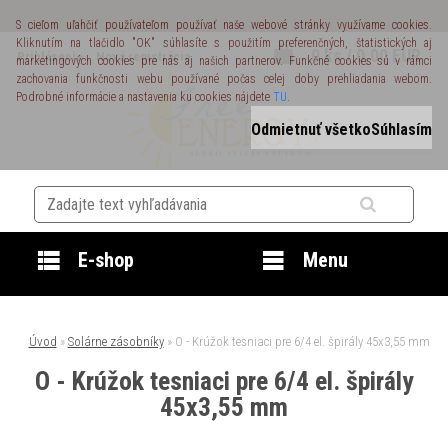
S cieľom uľahčiť používateľom používať naše webové stránky využívame cookies.
Kliknutím na tlačidlo "OK" súhlasíte s použitím preferenčných, štatistických aj
0 ks / 0,00 EUR
Prihlásenie
Nová registrácia
marketingových cookies pre nás aj našich partnerov. Funkčné cookies sú v rámci
zachovania funkčnosti webu používané počas celej doby prehliadania webom.
Podrobné informácie a nastavenia ku cookies nájdete
TU
.
Odmietnuť všetko
Súhlasím
E-shop
Menu
Úvod
»
Solárne zásobníky
»
O - Krúžok tesniaci pre 6/4 el. špirály 45x3,55 mm
O - Krúžok tesniaci pre 6/4 el. špirály
45x3,55 mm